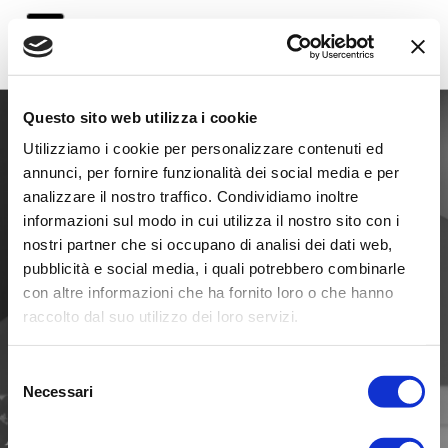
Questo sito web utilizza i cookie
Utilizziamo i cookie per personalizzare contenuti ed
annunci, per fornire funzionalità dei social media e per
analizzare il nostro traffico. Condividiamo inoltre
informazioni sul modo in cui utilizza il nostro sito con i
nostri partner che si occupano di analisi dei dati web,
info@progeim.it
pubblicità e social media, i quali potrebbero combinarle
con altre informazioni che ha fornito loro o che hanno
raccolto dal suo utilizzo dei loro servizi.
(+39) 045 7612549
Selezione
Necessari
del
Via Minghetti, 3, San Bonifacio (VR) 
consenso