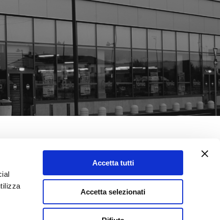
Accetta tutti
TORE 
ial
O
tilizza
Accetta selezionati
 vive non basta avere un 
 contesto che ci circonda, per 