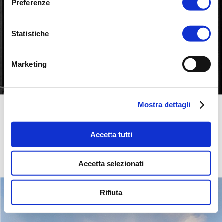
Preferenze
Statistiche
Marketing
Mostra dettagli
EX ZUCCHERIFICIO
Accetta tutti
STRUTTURA COMMERCIALE E 
DIREZIONALE | 
REALIZZATO
Accetta selezionati
Rifiuta