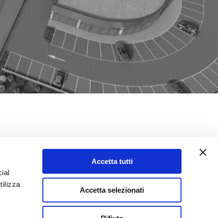
ISTICA
Accetta tutti
ETTO
ial
 vive non basta avere un 
tilizza
Accetta selezionati
 contesto che ci circonda, per 
 questo complesso residenziale 