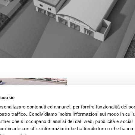
AREA EST | LOG
 cookie
PIANO URBANISTICO | 
PROG
rsonalizzare contenuti ed annunci, per fornire funzionalità dei soc
Per stare bene dove si
ostro traffico. Condividiamo inoltre informazioni sul modo in cui u
bell’interno,conta anche il
partner che si occupano di analisi dei dati web, pubblicità e social
combinarle con altre informazioni che ha fornito loro o che hanno
questo gli appartamenti di