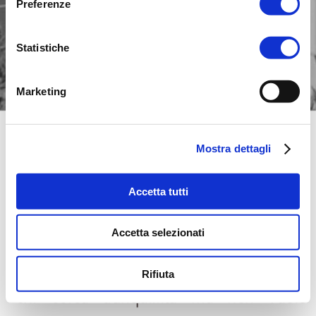
Preferenze
Statistiche
Marketing
PI-2 | RESIDENCE
Mostra dettagli
VILLA BIFAMILIARE | 
REALIZZATO
Accetta tutti
Appena fuori dal centro abitato, l’edificio 
Accetta selezionati
riflette le contemporanee tendenze 
architettoniche, e offre una soluzione a 
Rifiuta
chi cerca tranquillità ma non vuole 